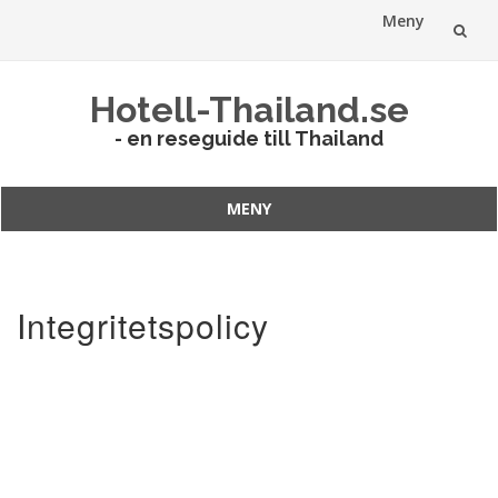
Meny
Hoppa
Hotell-Thailand.se
till
- en reseguide till Thailand
innehåll
MENY
Hoppa
till
innehåll
Integritetspolicy